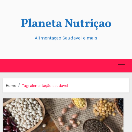
Skip
to
Planeta Nutriçao
content
Alimentaçao Saudavel e mais
Home
Tag:
alimentação saudável