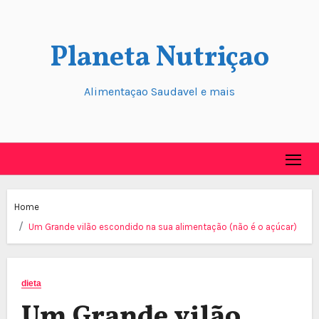
Skip
to
Planeta Nutriçao
content
Alimentaçao Saudavel e mais
Home
Um Grande vilão escondido na sua alimentação (não é o açúcar)
dieta
Um Grande vilão