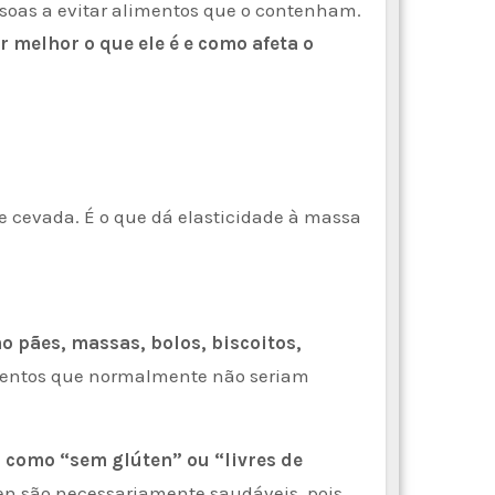
soas a evitar alimentos que o contenham.
 melhor o que ele é e como afeta o
e cevada. É o que dá elasticidade à massa
mo pães, massas, bolos, biscoitos,
imentos que normalmente não seriam
s como “sem glúten” ou “livres de
en são necessariamente saudáveis, pois