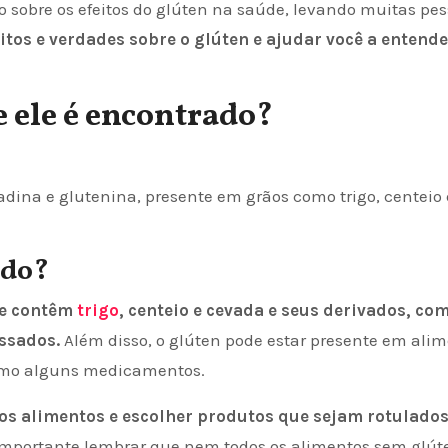
sobre os efeitos do glúten na saúde, levando muitas pes
os e verdades sobre o glúten e ajudar você a entender
e ele é encontrado?
dina e glutenina, presente em grãos como trigo, centeio 
ado?
ue contêm
trigo
, centeio e cevada e seus derivados, co
ssados.
Além disso, o glúten pode estar presente em al
smo alguns medicamentos.
dos alimentos e escolher produtos que sejam rotulado
importante lembrar que nem todos os alimentos sem glút