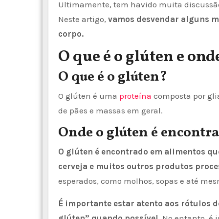
Ultimamente, tem havido muita discussão 
Neste artigo,
vamos desvendar alguns mit
corpo.
O que é o glúten e ond
O que é o glúten?
O glúten é uma
proteína
composta por glia
de pães e massas em geral.
Onde o glúten é encontr
O glúten é encontrado em alimentos q
cerveja e muitos outros produtos proce
esperados, como molhos, sopas e até me
É importante estar atento aos rótulos 
glúten” quando possível.
No entanto, é 