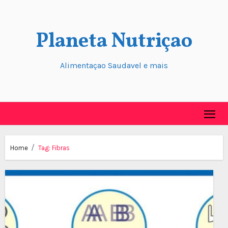
Skip
to
Planeta Nutriçao
content
Alimentaçao Saudavel e mais
Home
Tag:
Fibras