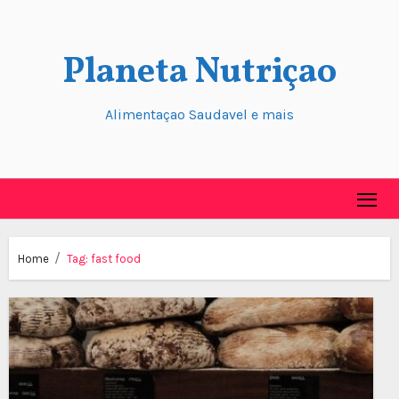
Skip
to
Planeta Nutriçao
content
Alimentaçao Saudavel e mais
Home
Tag:
fast food