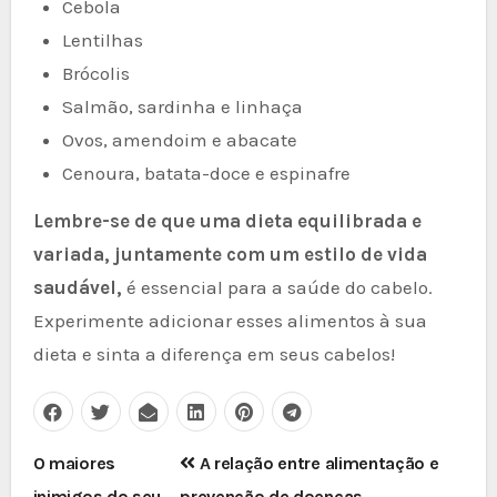
Cebola
Lentilhas
Brócolis
Salmão, sardinha e linhaça
Ovos, amendoim e abacate
Cenoura, batata-doce e espinafre
Lembre-se de que uma dieta equilibrada e
variada, juntamente com um estilo de vida
saudável,
é essencial para a saúde do cabelo.
Experimente adicionar esses alimentos à sua
dieta e sinta a diferença em seus cabelos!
Post
O maiores
A relação entre alimentação e
inimigos do seu
prevenção de doenças