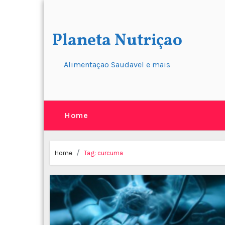
Skip
to
content
Planeta Nutriçao
Alimentaçao Saudavel e mais
Home
Home
Tag:
curcuma